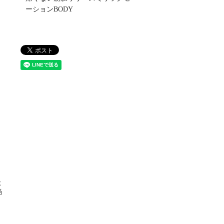
ーションBODY
ド
た
当