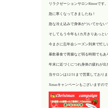
リラクゼーションサロンRinoeです
急に寒くなってきましたね！
急な冷え込みで身体がついてかない
そしてもう今年も1カ月きりあっと
今まさに忘年会シーズン到来で忙し
暴飲暴食で胃腸など弱る時期でもあ
年末に近づくにつれ身体の疲れが出
当サロンは12/31まで営業してお
Xmasキャンペーンもございますので(^