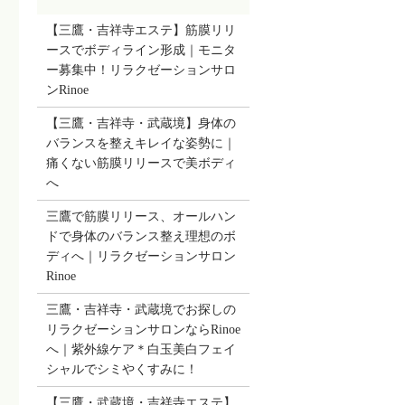
【三鷹・吉祥寺エステ】筋膜リリ
ースでボディライン形成｜モニタ
ー募集中！リラクゼーションサロ
ンRinoe
【三鷹・吉祥寺・武蔵境】身体の
バランスを整えキレイな姿勢に｜
痛くない筋膜リリースで美ボディ
へ
三鷹で筋膜リリース、オールハン
ドで身体のバランス整え理想のボ
ディへ｜リラクゼーションサロン
Rinoe
三鷹・吉祥寺・武蔵境でお探しの
リラクゼーションサロンならRinoe
へ｜紫外線ケア＊白玉美白フェイ
シャルでシミやくすみに！
【三鷹・武蔵境・吉祥寺エステ】