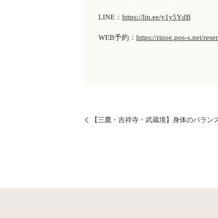
LINE：
https://lin.ee/y1y5YdB
WEB予約：
https://rinoe.pos-s.net/rese
【三鷹・吉祥寺・武蔵境】身体のバラン